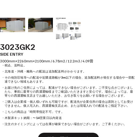
3023GK2
SIDE ENTRY
3000mm×2260mm×2100mm / 6.78m2 / 12.2m3 / 4.09畳
・税込、送料込。
・北海道・沖縄・離島への配送は追加配送料がかかります。
・その他別荘地等への配送や近隣道路幅が3m以下の場合、追加配送料が発生する場合や一部配
達できない地域もあります。
・お届け先のご住所によっては、配達ができない場合がございます。ご不安な点がございまし
たら、事前に最寄りの西濃運輸様までご確認いただきますと安心です。場合によっては、最
寄りの西濃運輸支店までお越しいただき、お引き取りをお願いする場合がございます。
・ご購入は企業様・個人様いずれも可能ですが、配送先が企業住所の場合は原則としてお受け
できません。個人宅入れ、西濃運輸支店止め、または現場入れでの配送をご指定下さい。
・こちらの商品は「時間帯指定不可」です。
・木製床キット納期：〜14営業日以内発送
・注文のタイミングによっては在庫が確保できない場合がございます。ご了承ください。