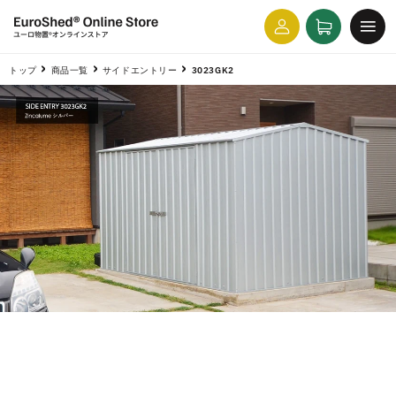
コンテ
カ
グ
ンツに
ー
進む
イ
ト
ン
トップ
商品一覧
サイドエントリー
3023GK2