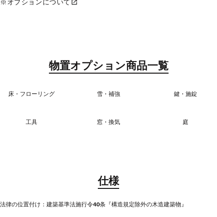
※オプションについて
物置オプション商品一覧
床・フローリング
雪・補強
鍵・施錠
工具
窓・換気
庭
仕様
法律の位置付け：建築基準法施行令40条『構造規定除外の木造建築物』