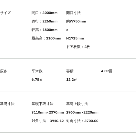
サイズ
間口：3000mm
開口寸法
奥行：2260mm
約W750mm
軒高：1800mm
×
最高高：2100mm
H1725mm
ドア枚数：2枚
広さ
平米数
容積
4.09畳
6.78㎡
12.2㎥
基礎寸法
基礎下段寸法
基礎上段寸法
3110mm×2370mm
2960mm×2220mm
対角寸法：3910.12
対角寸法：3700.00