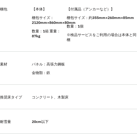
梱包
【本体】
【付属品（アンカーなど）】
梱包サイズ：
梱包サイズ：約355mm×260mm×85mm
2120mm×860mm×80mm
数量：1個
数量：1箱 重量：
※検品サービスをご利用の場合は本体と同
87kg
梱
素材
パネル：高張力鋼板
金物類：鉄
推奨床タイプ
コンクリート、木製床
耐雪量
20cm以下