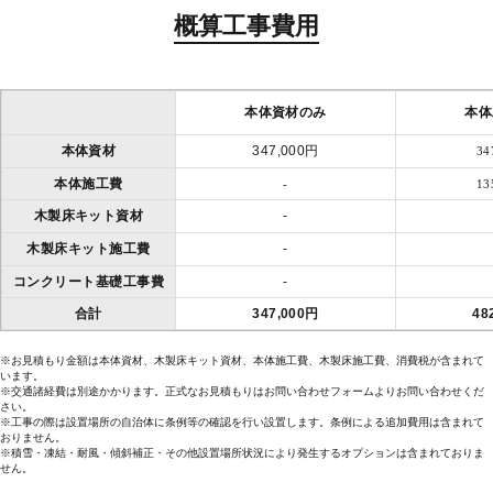
概算工事費用
本体資材のみ
本体
本体資材
347,000円
34
本体施工費
-
13
木製床キット資材
-
木製床キット施工費
-
コンクリート基礎工事費
-
合計
347,000円
48
※お見積もり金額は本体資材、木製床キット資材、本体施工費、木製床施工費、消費税が含まれて
います。
※交通諸経費は別途かかります。正式なお見積もりはお問い合わせフォームよりお問い合わせくだ
さい。
※工事の際は設置場所の自治体に条例等の確認を行い設置します。条例による追加費用は含まれて
おりません。
※積雪・凍結・耐風・傾斜補正・その他設置場所状況により発生するオプションは含まれておりま
せん。