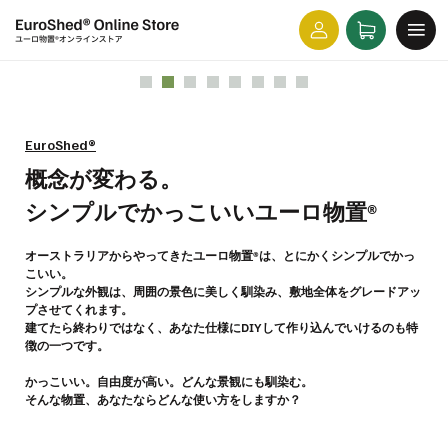
コンテ
カ
グ
ンツに
EuroShed® 3014F2
EuroShed® 4523WK2
EuroShed® 3008K2
EuroShed® 3060HK3
EuroShed® 2308K1
EuroShed® 3030GK2
EuroShed® 3029F2
EuroShed® 6030HK3
ー
進む
イ
ト
ン
EuroShed®
概念が変わる。
シンプルでかっこいいユーロ物置®︎
オーストラリアからやってきたユーロ物置®は、とにかくシンプルでかっ
こいい。
シンプルな外観は、周囲の景色に美しく馴染み、敷地全体をグレードアッ
プさせてくれます。
建てたら終わりではなく、あなた仕様にDIYして作り込んでいけるのも特
徴の一つです。
かっこいい。自由度が高い。どんな景観にも馴染む。
そんな物置、あなたならどんな使い方をしますか？