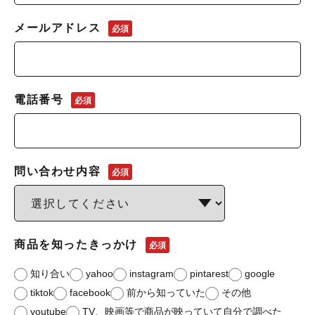
メールアドレス
必須
電話番号
必須
問い合わせ内容
必須
商品を知ったきっかけ
必須
知り合い
yahoo
instagram
pintarest
google
tiktok
facebook
前から知っていた
その他
youtube
TV、映画等で商品が映っていて自分で調べた