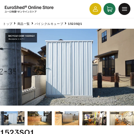
コンテ
カ
グ
ンツに
ー
進む
イ
ト
ン
トップ
商品一覧
バイシクルキューブ
1523SQ1
1523SQ1