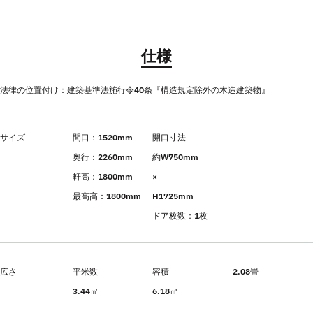
仕様
法律の位置付け：建築基準法施行令40条『構造規定除外の木造建築物』
サイズ
間口：1520mm
開口寸法
奥行：2260mm
約W750mm
軒高：1800mm
×
最高高：1800mm
H1725mm
ドア枚数：1枚
広さ
平米数
容積
2.08畳
3.44㎡
6.18㎥