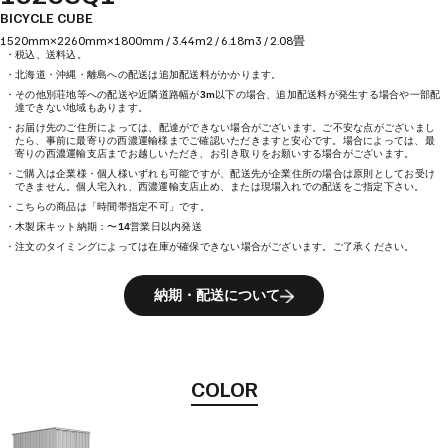
BICYCLE CUBE
1520mm×2260mm×1800mm / 3.44m2 / 6.18m3 / 2.08畳
・税込、送料込。
・北海道・沖縄・離島への配送は追加配送料がかかります。
・その他別荘地等への配送や近隣道路幅が3m以下の場合、追加配送料が発生する場合や一部配
達できない地域もあります。
・お届け先のご住所によっては、配達ができない場合がございます。ご不安な点がございまし
たら、事前に最寄りの西濃運輸様までご確認いただきますと安心です。場合によっては、最
寄りの西濃運輸支店までお越しいただき、お引き取りをお願いする場合がございます。
・ご購入は企業様・個人様いずれも可能ですが、配送先が企業住所の場合は原則としてお受け
できません。個人宅入れ、西濃運輸支店止め、または現場入れでの配送をご指定下さい。
・こちらの商品は「時間帯指定不可」です。
・木製床キット納期：〜14営業日以内発送
・注文のタイミングによっては在庫が確保できない場合がございます。ご了承ください。
納期・配送について
COLOR