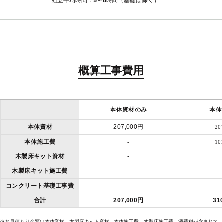
組立平均時間：5～6時間（基礎は除く）
概算工事費用
本体資材のみ
本体
本体資材
207,000円
20
本体施工費
-
10
木製床キット資材
-
木製床キット施工費
-
コンクリート基礎工事費
-
合計
207,000円
31
※お見積もり金額は本体資材、木製床キット資材、本体施工費、木製床施工費、消費税が含まれて