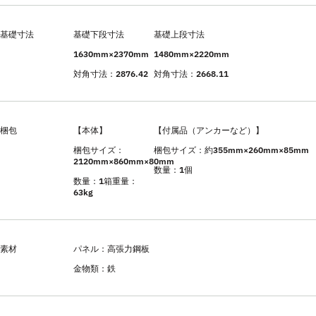
基礎寸法
基礎下段寸法
基礎上段寸法
1630mm×2370mm
1480mm×2220mm
対角寸法：2876.42
対角寸法：2668.11
梱包
【本体】
【付属品（アンカーなど）】
梱包サイズ：
梱包サイズ：約355mm×260mm×85mm
2120mm×860mm×80mm
数量：1個
数量：1箱重量：
63kg
素材
パネル：高張力鋼板
金物類：鉄