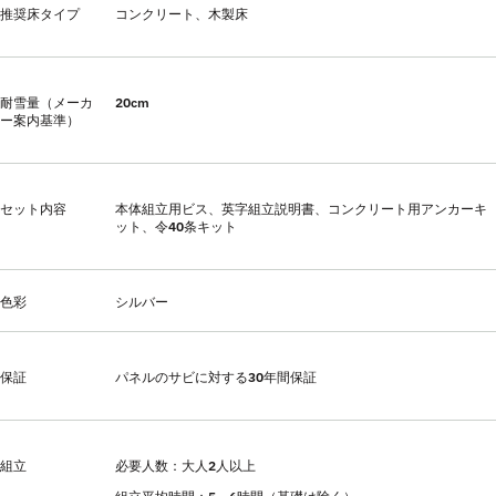
推奨床タイプ
コンクリート、木製床
耐雪量（メーカ
20cm
ー案内基準）
セット内容
本体組立用ビス、英字組立説明書、コンクリート用アンカーキ
ット、令40条キット
色彩
シルバー
保証
パネルのサビに対する30年間保証
組立
必要人数：大人2人以上