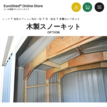
コンテ
カ
グ
ンツに
ー
進む
イ
ト
ン
トップ
物置オプション商品一覧
雪・補強
木製スノーキット
木製スノーキット
OPTION