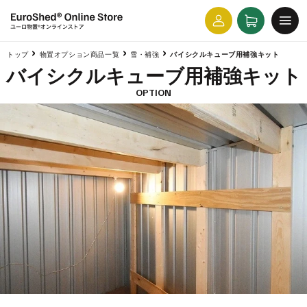
コンテ
カ
グ
ンツに
ー
進む
イ
ト
ン
トップ
物置オプション商品一覧
雪・補強
バイシクルキューブ用補強キット
バイシクルキューブ用補強キット
OPTION